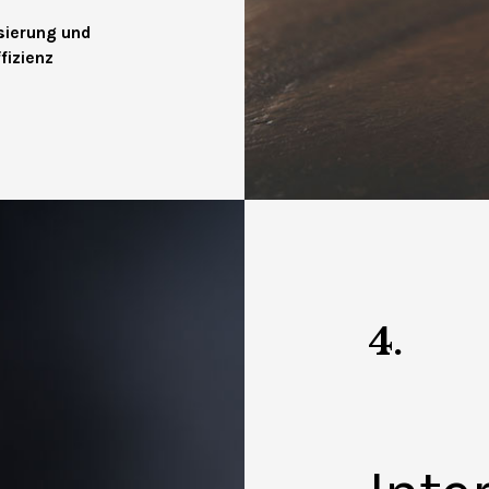
ierung und
fizienz
4.