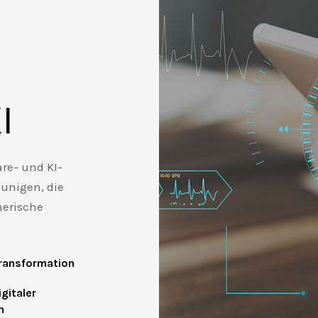
I
re- und KI-
unigen, die
erische
Transformation
gitaler
n