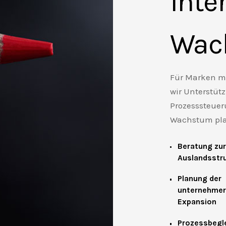
Inte
Wac
Für Marken mi
wir Unterstütz
Prozesssteue
Wachstum pla
Beratung zur
Auslandsstr
Planung der
unternehmer
Expansion
Prozessbegl