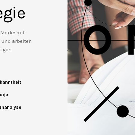
egie
 Marke auf
 und arbeiten
tigen
n
kanntheit
age
enanalyse