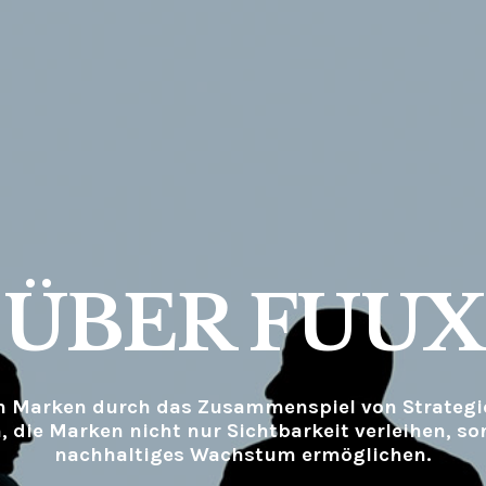
ÜBER FUUX
n Marken durch das Zusammenspiel von Strategi
, die Marken nicht nur Sichtbarkeit verleihen, s
nachhaltiges Wachstum ermöglichen.